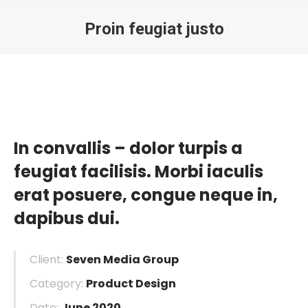
Proin feugiat justo
You are here:
In convallis – dolor turpis a
feugiat facilisis. Morbi iaculis
erat posuere, congue neque in,
dapibus dui.
Client:
Seven Media Group
Category:
Product Design
Date:
June 2020