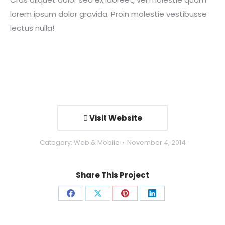
lorem ipsum dolor gravida. Proin molestie vestibusse
lectus nulla!
Visit Website
Category:
Web & Mobile
November 4, 2014
Share This Project
Share
Share
Share
Share
on
on
on
on